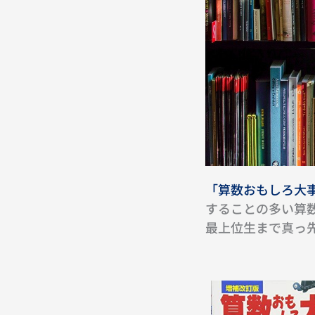
「算数おもしろ大事
することの多い算
最上位生まで真っ