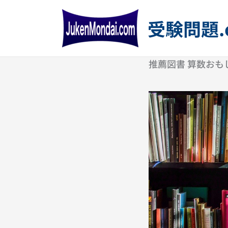
内
容
受験問題.
を
ス
キ
推薦図書 算数おも
ッ
プ